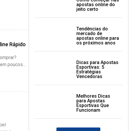
apostas online do
jeito certo
Tendências do
mercado de
apostas online para
os próximos anos
line Rápido
comprar?
Dicas para Apostas
 em poucos...
Esportivas: 5
Estratégias
Vencedoras
Melhores Dicas
para Apostas
Esportivas Que
Funcionam
pel