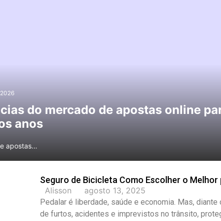
 2026
cias do mercado de apostas online pa
os anos
e apostas…
Seguro de Bicicleta Como Escolher o Melhor
Alisson
agosto 13, 2025
Pedalar é liberdade, saúde e economia. Mas, diante
de furtos, acidentes e imprevistos no trânsito, prote