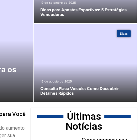
19 de setembro de 2025
Dicas para Apostas Esportivas: 5 Estratégias
Vencedoras
Dicas
ra os
15 de agosto de 2025
Consulta Placa Veículo: Como Descobrir
Detalhes Rápidos
Últimas
 para Você
Notícias
 do aumento
ger sua
Como começar nas