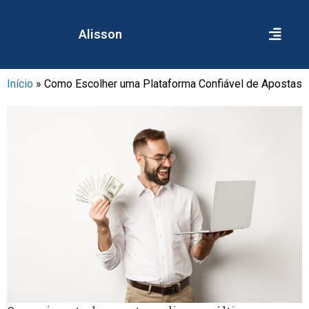
Alisson
Início
»
Como Escolher uma Plataforma Confiável de Apostas