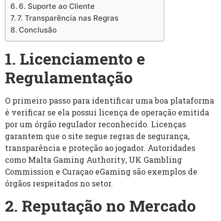
6. Suporte ao Cliente
7. Transparência nas Regras
Conclusão
1. Licenciamento e
Regulamentação
O primeiro passo para identificar uma boa plataforma
é verificar se ela possui licença de operação emitida
por um órgão regulador reconhecido. Licenças
garantem que o site segue regras de segurança,
transparência e proteção ao jogador. Autoridades
como Malta Gaming Authority, UK Gambling
Commission e Curaçao eGaming são exemplos de
órgãos respeitados no setor.
2. Reputação no Mercado