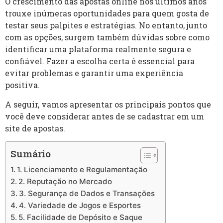
O crescimento das apostas online nos últimos anos
trouxe inúmeras oportunidades para quem gosta de
testar seus palpites e estratégias. No entanto, junto
com as opções, surgem também dúvidas sobre como
identificar uma plataforma realmente segura e
confiável. Fazer a escolha certa é essencial para
evitar problemas e garantir uma experiência
positiva.
A seguir, vamos apresentar os principais pontos que
você deve considerar antes de se cadastrar em um
site de apostas.
Sumário
1. Licenciamento e Regulamentação
2. Reputação no Mercado
3. Segurança de Dados e Transações
4. Variedade de Jogos e Esportes
5. Facilidade de Depósito e Saque